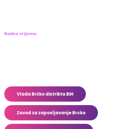
Bosne srebrene br.6,
Brčko distrikt BiH
Bosna i Hercegovina
Radno vrijeme:
Pon – Pet: 8:00 – 16:00
Sub – Ned: Ne radimo
Adresar
Vlada Brčko distrikta BiH
Zavod za zaposljavanje Brcko