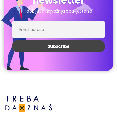
newsletter
i dobijajte najvažnija obavještenja