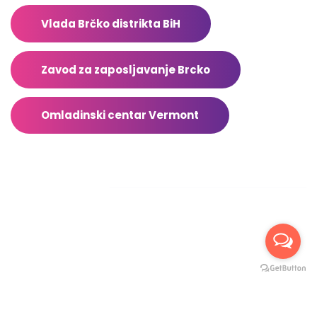
Vlada Brčko distrikta BiH
Zavod za zaposljavanje Brcko
Omladinski centar Vermont
Facebook
2026 © Sva prava zadržana TrebaDaZnas.com – Stranicu