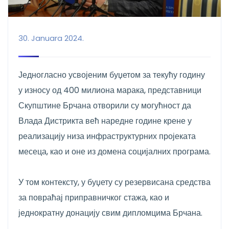
30. Januara 2024.
Једногласно усвојеним буџетом за текућу годину
у износу од 400 милиона марака, представници
Скупштине Брчана отворили су могућност да
Влада Дистрикта већ наредне године крене у
реализацију низа инфраструктурних пројеката
месеца, као и оне из домена социјалних програма.
У том контексту, у буџету су резервисана средства
за повраћај приправничког стажа, као и
једнократну донацију свим дипломцима Брчана.