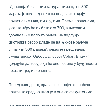
„Донација брчанским матурантима од по 300
марака је жеља да се и на овај начин одају
почаст овим младим људима. Према проценама,
у септембру ће их бити око 700, а њиховим
дводневним волонтирањем на подручју
Дистрикта ресор Владе ће на њихове рачуне
уплатити 300 марака“, рекао је председник
скупштинског Одбора за буџет Срђан. Блажић,
додајући да верује да ће ове новине у будућности
постати традиционалне.
Поред наведеног, враћа се и пројекат плаћене
праксе за средњошколце и оне са факултетима.