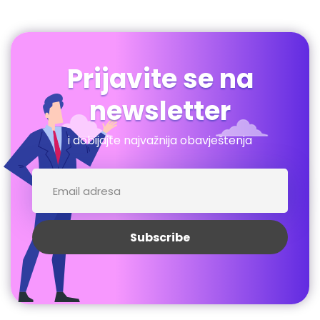
Prijavite se na
newsletter
i dobijajte najvažnija obavještenja