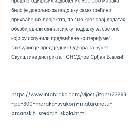
прошлогодишњих издвојених 500.000 марака
било је довољно за подршку само трећини
прихваћених пројеката, па смо кроз овај додатак
обезбиједили финансијску подршку за све оне
који су испунили предвиђене критеријуме“,
закључио је предсједник Одбора за буџет
Скупштине дистрикта. , СНСД-ов Срђан Блажић.
https://www.infobrcko.com/vijesti/item/33899
-po-300-maraka-svakom-maturanatu-
brcanskih-srednjih-skola.html