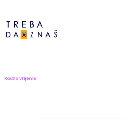
Bosne srebrene br.6,
Brčko distrikt BiH
Bosna i Hercegovina
Radno vrijeme:
Pon – Pet: 8:00 – 16:00
Sub – Ned: Ne radimo
Adresar