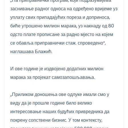
„На приправнички програм, који подразумијева
заснивање радног односа на одређено вријеме уз
уплату свих припадајућих пореза и доприноса,
биће утрошено милион марака, уз накнаду од 80
одсто плате прописане за радно мјесто на којем
се обавља приправнички стаж. спроведено“,
наглашава Блажић.
И ове године је издвојено додатних милион
марака за пројекат самозапошљавања.
„Приликом доношења ове одлуке имали смо у
виду да је прошле године било велико
интересовање наших будућих привредника да
покрену сопствени бизнис. У том контексту,